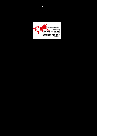
Link Utili
Home
Chi Siamo
Donazioni
Progetti
Shop Solidale
Sala Stampa
il progetto OSNM
Contatti
Diventa Volontario
Blog
FAQ
Note Legali