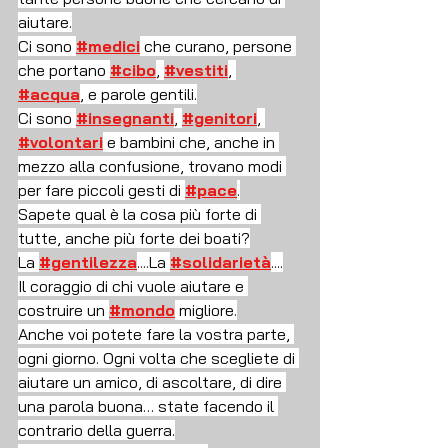
aiutare.
Ci sono 
#medici
 che curano, persone 
che portano 
#cibo
, 
#vestiti
, 
#acqua
, e parole gentili.
Ci sono 
#insegnanti
, 
#genitori
, 
#volontari
 e bambini che, anche in 
mezzo alla confusione, trovano modi 
per fare piccoli gesti di 
#pace
.
Sapete qual è la cosa più forte di 
tutte, anche più forte dei boati?
La 
#gentilezza
....La 
#solidarietà
....
Il coraggio di chi vuole aiutare e 
costruire un 
#mondo
 migliore.
Anche voi potete fare la vostra parte, 
ogni giorno. Ogni volta che scegliete di 
aiutare un amico, di ascoltare, di dire 
una parola buona… state facendo il 
contrario della guerra.