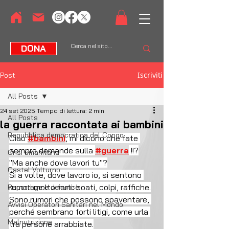
DONA
Iscriviti
Post
All Posts
24 set 2025
Tempo di lettura: 2 min
All Posts
la guerra raccontata ai bambini
Repubblica democratica del Congo
Ciao 
#bambini
, mi dicono che fate 
sempre domande sulla 
#guerra
 !!?
Crisi umanitaria
"Ma anche dove lavori tu"?
Castel Volturno
Si a volte, dove lavoro io, si sentono 
rumori molto forti: boati, colpi, raffiche.
Reportage e denunce
Sono rumori che possono spaventare, 
Avvisi Operatori Sanitari nel Mondo
perché sembrano forti litigi, come urla 
Malnutrizione
tra persone arrabbiate.