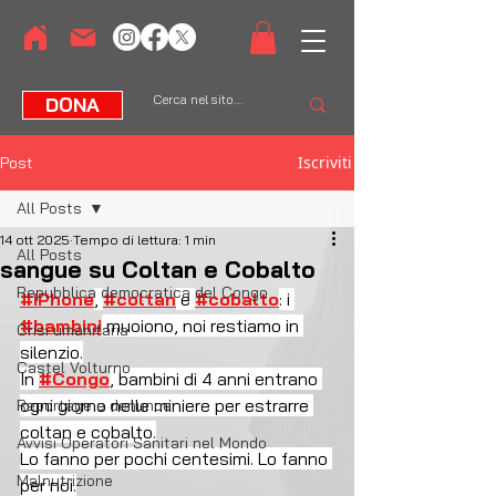
DONA
Iscriviti
Post
All Posts
14 ott 2025
Tempo di lettura: 1 min
All Posts
sangue su Coltan e Cobalto
Repubblica democratica del Congo
#iPhone
, 
#coltan
 e 
#cobalto
: i 
#bambini
 muoiono, noi restiamo in 
Crisi umanitaria
silenzio.
Castel Volturno
In 
#Congo
, bambini di 4 anni entrano 
ogni giorno nelle miniere per estrarre 
Reportage e denunce
coltan e cobalto.
Avvisi Operatori Sanitari nel Mondo
Lo fanno per pochi centesimi. Lo fanno 
Malnutrizione
per noi.