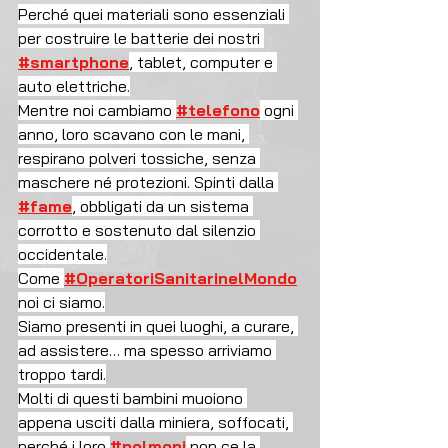
Perché quei materiali sono essenziali 
per costruire le batterie dei nostri 
#smartphone
, tablet, computer e 
auto elettriche.
Mentre noi cambiamo 
#telefono
 ogni 
anno, loro scavano con le mani, 
respirano polveri tossiche, senza 
maschere né protezioni. Spinti dalla 
#fame
, obbligati da un sistema 
corrotto e sostenuto dal silenzio 
occidentale.
Come 
#OperatoriSanitarinelMondo
noi ci siamo.
Siamo presenti in quei luoghi, a curare, 
ad assistere… ma spesso arriviamo 
troppo tardi.
Molti di questi bambini muoiono 
appena usciti dalla miniera, soffocati, 
perché i loro 
#polmoni
 non ce la 