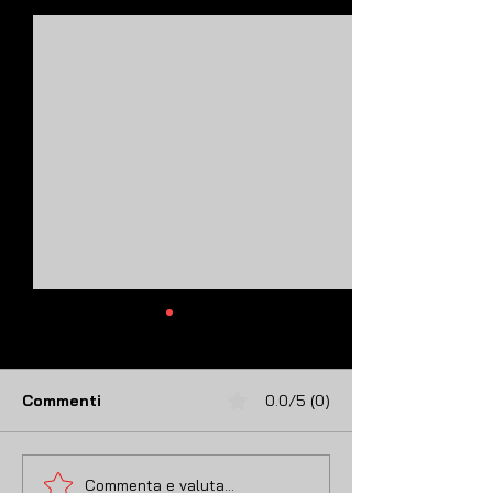
Post recenti
Commenti
0.0/5 (0)
Commenta e valuta...
La situazione nell’Est
Malattie Sess