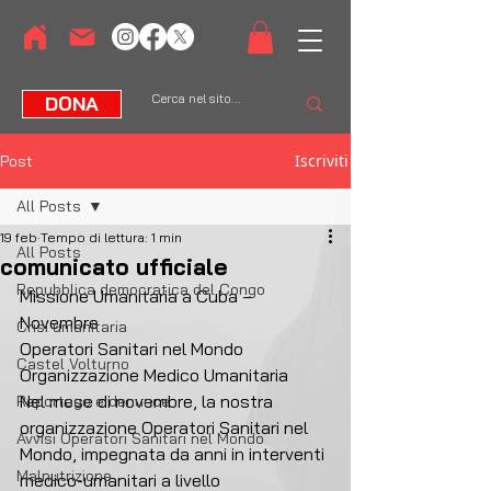
DONA
Iscriviti
Post
All Posts
19 feb
Tempo di lettura: 1 min
All Posts
comunicato ufficiale
Repubblica democratica del Congo
Missione Umanitaria a Cuba – 
Novembre
Crisi umanitaria
Operatori Sanitari nel Mondo
Castel Volturno
Organizzazione Medico Umanitaria
Nel mese di novembre, la nostra 
Reportage e denunce
organizzazione Operatori Sanitari nel 
Avvisi Operatori Sanitari nel Mondo
Mondo, impegnata da anni in interventi 
Malnutrizione
medico-umanitari a livello 