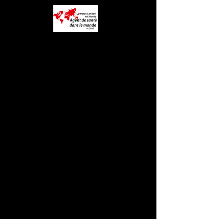
Link Utili
Home
Chi Siamo
Donazioni
Progetti
Shop Solidale
Sala Stampa
il progetto OSNM
Contatti
Diventa Volontario
Blog
FAQ
Note Legali
Termini e Condizioni
Metodi di Pagamento
Spedizioni