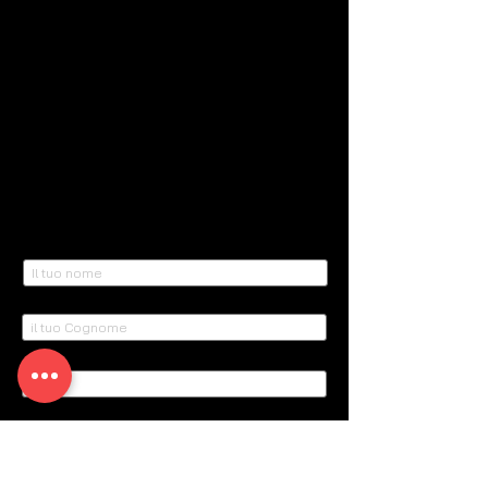
Donazioni
5x1000
Lasciti Testamentari
Area Membri
Contattaci
Compila il modulo qui sotto e ti ricontatteremo
al più presto.
Nome
Cognome
Email
Oggetto
Scrivi qui il tuo messaggio...