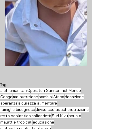
Tag:
aiuti umanitari
Operatori Sanitari nel Mondo
Congo
malnutrizione
bambini
Africa
donazione
speranza
sicurezza alimentare
famiglie bisognose
divise scolastiche
istruzione
retta scolastica
solidarietà
Sud Kivu
scuola
malattie tropicali
educazione
materiale scolastico
futuro