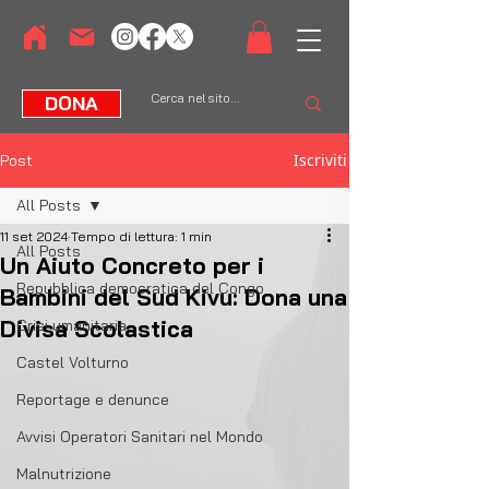
DONA
Iscriviti
Post
All Posts
11 set 2024
Tempo di lettura: 1 min
All Posts
Un Aiuto Concreto per i
Repubblica democratica del Congo
Bambini del Sud Kivu: Dona una
Divisa Scolastica
Crisi umanitaria
Castel Volturno
Reportage e denunce
Avvisi Operatori Sanitari nel Mondo
Malnutrizione