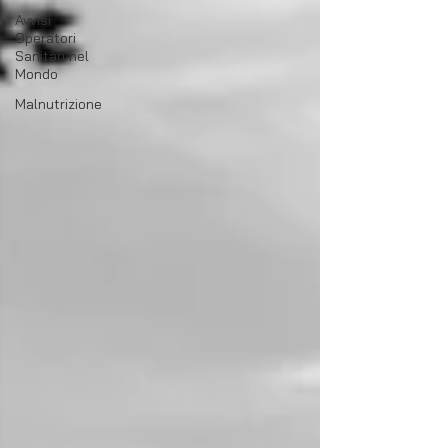
Avvisi
Operatori
Sanitari nel
Mondo
Malnutrizione