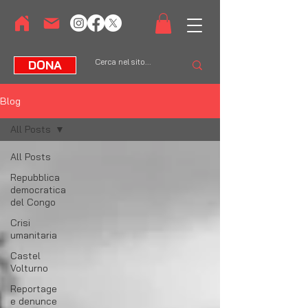
DONA
Blog
All Posts
All Posts
Repubblica
democratica
del Congo
Crisi
umanitaria
Castel
Volturno
Reportage
e denunce